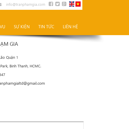
info@tranphamgia.com
 VỤ
SỰ KIỆN
TIN TỨC
LIÊN HỆ
HẠM GIA
 Lão Quận 1
 Park, Binh Thanh, HCMC.
8347
ranphamgialtd@gmail.com