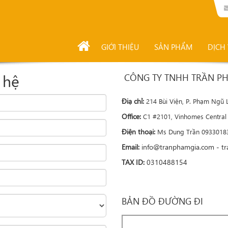
GIỚI THIỆU
SẢN PHẨM
DỊCH
 hệ
CÔNG TY TNHH TRẦN P
Điạ chỉ:
214 Bùi Viện, P. Phạm Ngũ
Office:
C1 #2101, Vinhomes Central
Điện thoại:
Ms Dung Trần 093301
Email:
info@tranphamgia.com - t
TAX ID:
0310488154
BẢN ĐỒ ĐƯỜNG ĐI